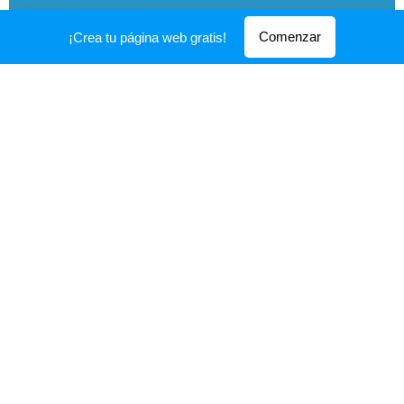
Comenzar
¡Crea tu página web gratis!
© 2016
CBR CRISTIANA BIBLICA RADIO
Creado con
Webnode